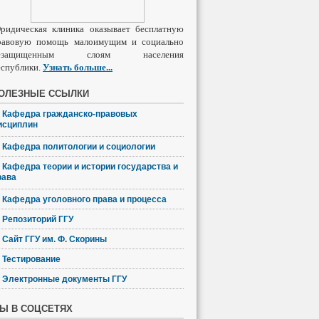
ридическая клиника оказывает бесплатную
равовую помощь малоимущим и социально
езащищенным слоям населения
еспублики.
Узнать
больше
...
ОЛЕЗНЫЕ ССЫЛКИ
Кафедра гражданско-правовых
исциплин
Кафедра политологии и социологии
Кафедра теории и истории государства и
рава
Кафедра уголовного права и процесса
Репозиторий ГГУ
Сайт ГГУ им. Ф. Скорины
Тестирование
Электронные документы ГГУ
Ы В СОЦСЕТЯХ