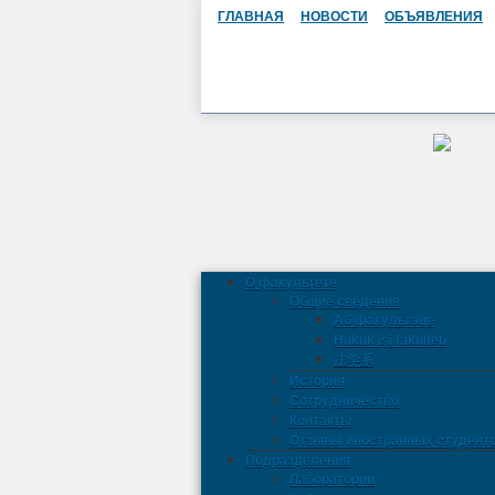
ГЛАВНАЯ
НОВОСТИ
ОБЪЯВЛЕНИЯ
О факультете
Общие сведения
Аб факультэце
Hukuk işi fakulteti
法学系
История
Сотрудничество
Контакты
Отзывы иностранных студент
Подразделения
Лаборатории