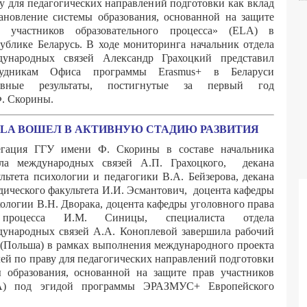
у для педагогических направлений подготовки как вклад
ановление системы образования, основанной на защите
в участников образовательного процесса» (ELA) в
ублике Беларусь. В ходе мониторинга начальник отдела
дународных связей Александр Грахоцкий представил
рудникам Офиса программы Erasmus+ в Беларуси
овные результаты, постигнутые за первый год
Ф. Скорины.
LA ВОШЕЛ В АКТИВНУЮ СТАДИЮ РАЗВИТИЯ
егация ГГУ имени Ф. Скорины в составе начальника
ела международных связей А.П. Грахоцкого, декана
льтета психологии и педагогики В.А. Бейзерова, декана
ического факультета И.И. Эсмантович, доцента кафедры
ологии В.Н. Дворака, доцента кафедры уголовного права
роцесса И.М. Синицы, специалиста отдела
ународных связей А.А. Коноплевой завершила рабочий
 (Польша) в рамках выполнения международного проекта
лей по праву для педагогических направлений подготовки
 образования, основанной на защите прав участников
ELA) под эгидой программы ЭРАЗМУС+ Европейского