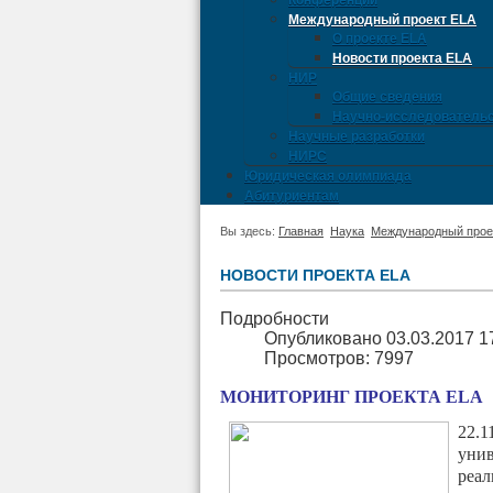
Конференции
Международный проект ELA
О проекте ELA
Новости проекта ELA
НИР
Общие сведения
Научно-исследовательс
Научные разработки
НИРС
Юридическая олимпиада
Абитуриентам
Вы здесь:
Главная
Наука
Международный прое
НОВОСТИ ПРОЕКТА ELA
Подробности
Опубликовано 03.03.2017 1
Просмотров: 7997
МОНИТОРИНГ ПРОЕКТА ELA
22.
уни
реал