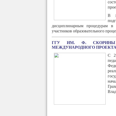
сост
прое
В х
подг
дисциплинарным процедурам в ш
участников образовательного проце
ГГУ ИМ. Ф. СКОРИНЫ
МЕЖДУНАРОДНОГО ПРОЕКТ
С 2
пед
Фед
реа
госу
нач
Гра
Влад