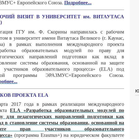
ЗМУС+ Европейского Союза.
Подробнее...
ОЧИЙ ВИЗИТ В УНИВЕРСИТЕТ им. ВИТАУТАСА
)
егация ГГУ им. Ф. Скорины направилась с рабочим
том в университет имени Витаутаса Великого (г. Каунас,
ва) в рамках выполнения международного проекта
зработка образовательных модулей по праву для
агогических направлений подготовки как вклад в
новление системы образования, основанной на защите
в участников образовательного процесса» (ELA) под
дой программы ЭРАЗМУС+Европейского Союза.
обнее...
Ю
КОВ ПРОЕКТА ELA
арта 2017 года в рамках реализации международного
екта
ELA «Разработка образовательных модулей по
ву для педагогических
направлений подготовки как
д в становление системы образования, основанной на
щите прав участников образовательного
есса»
(программа Erasmus+) на юридическом факультете