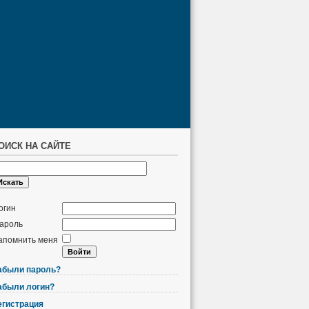
ОИСК НА САЙТЕ
огин
ароль
апомнить меня
абыли пароль?
абыли логин?
егистрация