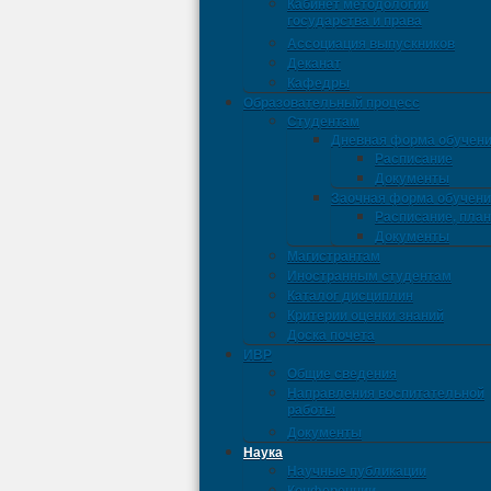
Кабинет методологии
государства и права
Ассоциация выпускников
Деканат
Кафедры
Образовательный процесс
Студентам
Дневная форма обучен
Расписание
Документы
Заочная форма обучен
Расписание, пла
Документы
Магистрантам
Иностранным студентам
Каталог дисциплин
Критерии оценки знаний
Доска почета
ИВР
Общие сведения
Направления воспитательной
работы
Документы
Наука
Научные публикации