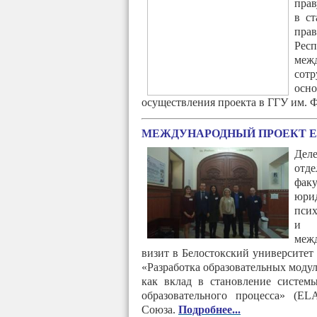
прав
в ст
пра
Респ
меж
сот
осн
осуществления проекта в ГГУ им. 
МЕЖДУНАРОДНЫЙ ПРОЕКТ E
Дел
отд
факу
юрид
псих
и п
межд
визит в Белостокский университет
«Разработка образовательных моду
как вклад в становление системы
образовательного процесса» (
Союза.
Подробнее...