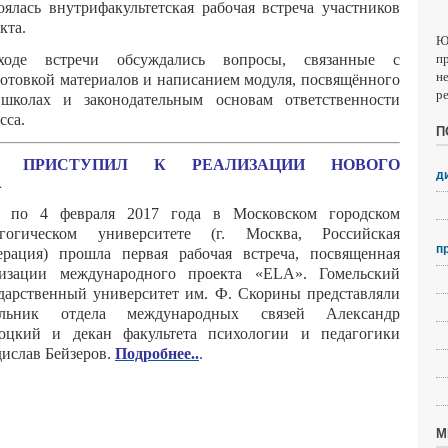
оялась внутрифакультетская рабочая встреча участников
кта.
Ю
п
оде встречи обсуждались вопросы, связанные с
н
отовкой материалов и написанием модуля, посвящённого
р
колах и законодательным основам ответственности
сса.
П
 ПРИСТУПИЛ К РЕАЛИЗАЦИИ НОВОГО
д
А
 по 4 февраля 2017 года в Московском городском
агогическом университете (г. Москва, Российская
п
ерация) прошла первая рабочая встреча, посвященная
лизации международного проекта «ELA». Гомельский
дарственный университет им. Ф. Скорины представляли
альник отдела международных связей Александр
хоцкий и декан факультета психологии и педагогики
ислав Бейзеров.
Подробнее..
.
М