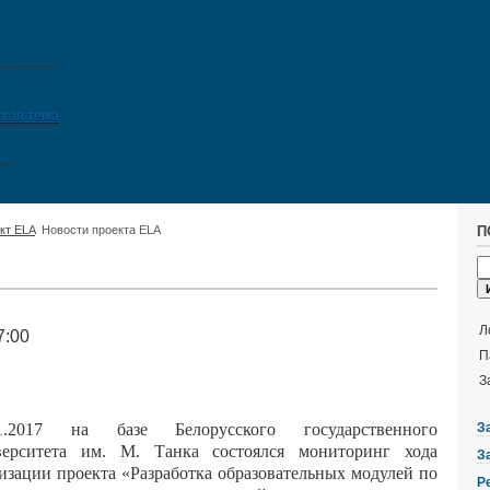
кая тема
кт ELA
Новости проекта ELA
П
Л
7:00
П
З
11.2017 на базе Белорусского государственного
З
верситета им. М. Танка состоялся мониторинг хода
З
изации проекта «Разработка образовательных модулей по
Р