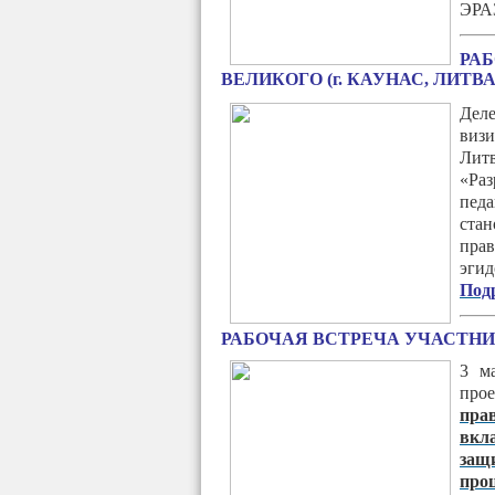
ЭРА
РАБ
ВЕЛИКОГО (г. КАУНАС, ЛИТВА
Дел
визи
Лит
«Ра
пед
ста
пра
эги
Подр
РАБОЧАЯ ВСТРЕЧА УЧАСТНИ
3 м
про
пра
вкла
за
проц