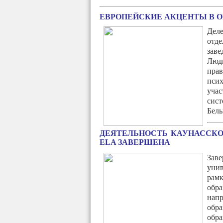
ЕВРОПЕЙСКИЕ АКЦЕНТЫ В 
Дел
отд
заве
Людм
прав
пси
учас
сист
Бель
ДЕЯТЕЛЬНОСТЬ КАУНАССК
ELA ЗАВЕРШЕНА
Заве
унив
рам
обр
напр
обр
обр