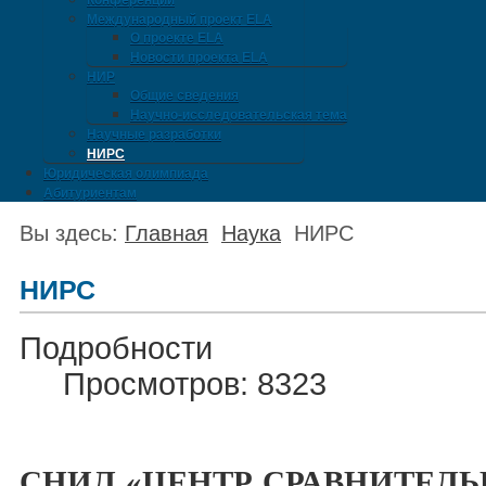
Конференции
Международный проект ELA
О проекте ELA
Новости проекта ELA
НИР
Общие сведения
Научно-исследовательская тема
Научные разработки
НИРС
Юридическая олимпиада
Абитуриентам
Вы здесь:
Главная
Наука
НИРС
НИРС
Подробности
Просмотров: 8323
СНИЛ «ЦЕНТР СРАВНИТЕЛ