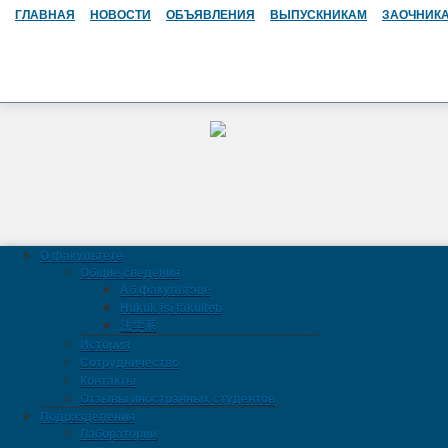
ГЛАВНАЯ
НОВОСТИ
ОБЪЯВЛЕНИЯ
ВЫПУСКНИКАМ
ЗАОЧНИК
О факультете
Общие сведения
Аб факультэце
Hukuk işi fakulteti
法学系
История
Сотрудничество
Контакты
Отзывы иностранных студентов
Подразделения
Лаборатории