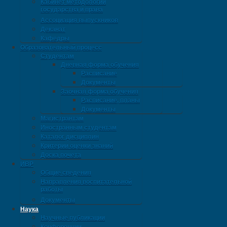
Кабинет методологии
государства и права
Ассоциация выпускников
Деканат
Кафедры
Образовательный процесс
Студентам
Дневная форма обучения
Расписание
Документы
Заочная форма обучения
Расписание, планы
Документы
Магистрантам
Иностранным студентам
Каталог дисциплин
Критерии оценки знаний
Доска почета
ИВР
Общие сведения
Направления воспитательной
работы
Документы
Наука
Научные публикации