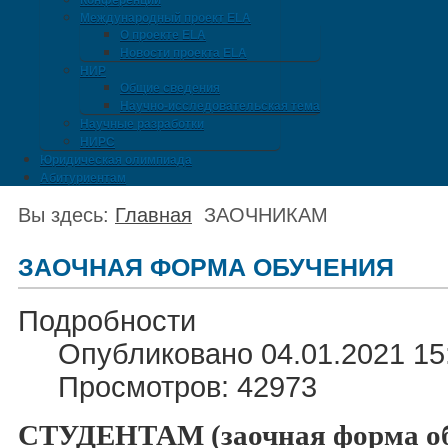
Конференции
Международный проект ELA
О проекте ELA
Новости проекта ELA
НИР
Общие сведения
Научно-исследовательская тема
Научные разработки
НИРС
Юридическая олимпиада
Абитуриентам
Вы здесь:
Главная
ЗАОЧНИКАМ
ЗАОЧНАЯ ФОРМА ОБУЧЕНИЯ
Подробности
Опубликовано 04.01.2021 15
Просмотров: 42973
СТУДЕНТАМ (заочная форма об