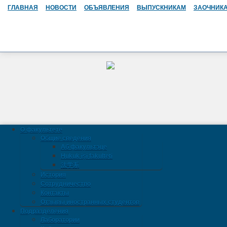
ГЛАВНАЯ
НОВОСТИ
ОБЪЯВЛЕНИЯ
ВЫПУСКНИКАМ
ЗАОЧНИК
О факультете
Общие сведения
Аб факультэце
Hukuk işi fakulteti
法学系
История
Сотрудничество
Контакты
Отзывы иностранных студентов
Подразделения
Лаборатории