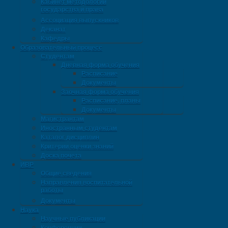
Кабинет методологии
государства и права
Ассоциация выпускников
Деканат
Кафедры
Образовательный процесс
Студентам
Дневная форма обучения
Расписание
Документы
Заочная форма обучения
Расписание, планы
Документы
Магистрантам
Иностранным студентам
Каталог дисциплин
Критерии оценки знаний
Доска почета
ИВР
Общие сведения
Направления воспитательной
работы
Документы
Наука
Научные публикации