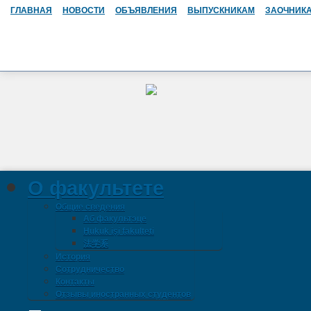
ГЛАВНАЯ
НОВОСТИ
ОБЪЯВЛЕНИЯ
ВЫПУСКНИКАМ
ЗАОЧНИК
О факультете
Общие сведения
Аб факультэце
Hukuk işi fakulteti
法学系
История
Сотрудничество
Контакты
Отзывы иностранных студентов