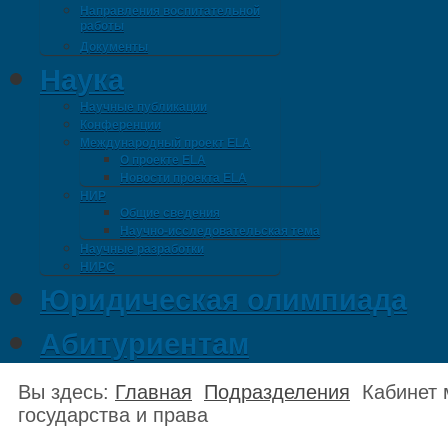
Направления воспитательной
работы
Документы
Наука
Научные публикации
Конференции
Международный проект ELA
О проекте ELA
Новости проекта ELA
НИР
Общие сведения
Научно-исследовательская тема
Научные разработки
НИРС
Юридическая олимпиада
Абитуриентам
Вы здесь:
Главная
Подразделения
Кабинет 
государства и права