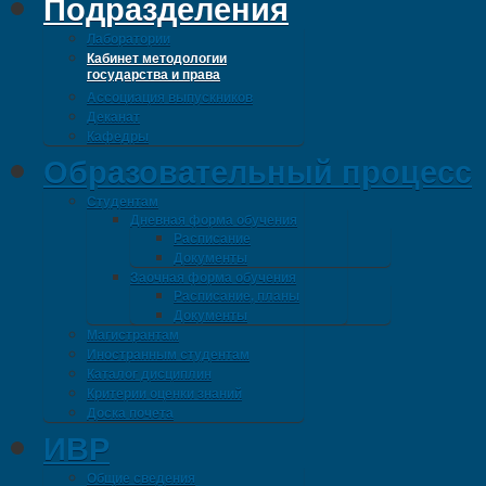
Подразделения
Лаборатории
Кабинет методологии
государства и права
Ассоциация выпускников
Деканат
Кафедры
Образовательный процесс
Студентам
Дневная форма обучения
Расписание
Документы
Заочная форма обучения
Расписание, планы
Документы
Магистрантам
Иностранным студентам
Каталог дисциплин
Критерии оценки знаний
Доска почета
ИВР
Общие сведения