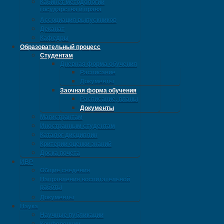
Кабинет методологии
государства и права
Ассоциация выпускников
Деканат
Кафедры
Образовательный процесс
Студентам
Дневная форма обучения
Расписание
Документы
Заочная форма обучения
Расписание, планы
Документы
Магистрантам
Иностранным студентам
Каталог дисциплин
Критерии оценки знаний
Доска почета
ИВР
Общие сведения
Направления воспитательной
работы
Документы
Наука
Научные публикации