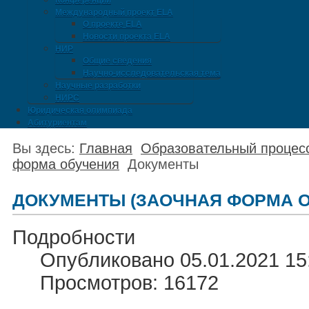
Конференции
Международный проект ELA
О проекте ELA
Новости проекта ELA
НИР
Общие сведения
Научно-исследовательская тема
Научные разработки
НИРС
Юридическая олимпиада
Абитуриентам
Вы здесь:
Главная
Образовательный процес
форма обучения
Документы
ДОКУМЕНТЫ (ЗАОЧНАЯ ФОРМА 
Подробности
Опубликовано 05.01.2021 15
Просмотров: 16172