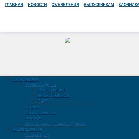
ГЛАВНАЯ
НОВОСТИ
ОБЪЯВЛЕНИЯ
ВЫПУСКНИКАМ
ЗАОЧНИК
О факультете
Общие сведения
Аб факультэце
Hukuk işi fakulteti
法学系
История
Сотрудничество
Контакты
Отзывы иностранных студентов
Подразделения
Лаборатории