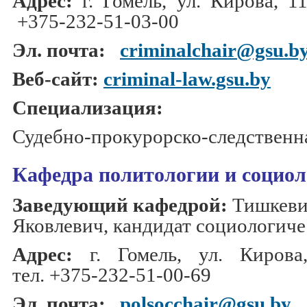
Адрес:
г. Гомель, ул. Кирова, 119
+375-232-51-03-00
Эл. почта:
criminalchair@gsu.b
Веб-сайт:
criminal-law.gsu.by
Специализация:
Судебно-прокурорско-следственна
Кафедра политологии и социо
Заведующий кафедрой:
Тишкеви
Яковлевич, кандидат
социологиче
Адрес:
г. Гомель,
ул. Кирова
тел.
+375-232-
51-00-69
Эл. почта:
polsocchair@gsu.by