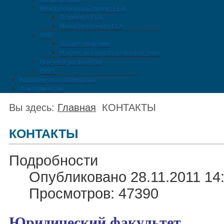
Конференции
Международный проект ELA
О проекте ELA
Новости проекта ELA
НИР
Общие сведения
Научно-исследовательская тема
Научные разработки
НИРС
Юридическая олимпиада
Абитуриентам
Вы здесь:
Главная
КОНТАКТЫ
КОНТАКТЫ
Подробности
Опубликовано 28.11.2011 14
Просмотров: 47390
Юридический факультет