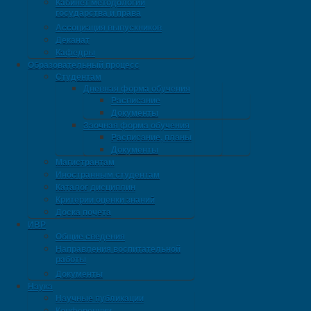
Кабинет методологии
государства и права
Ассоциация выпускников
Деканат
Кафедры
Образовательный процесс
Студентам
Дневная форма обучения
Расписание
Документы
Заочная форма обучения
Расписание, планы
Документы
Магистрантам
Иностранным студентам
Каталог дисциплин
Критерии оценки знаний
Доска почета
ИВР
Общие сведения
Направления воспитательной
работы
Документы
Наука
Научные публикации