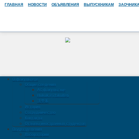
ГЛАВНАЯ
НОВОСТИ
ОБЪЯВЛЕНИЯ
ВЫПУСКНИКАМ
ЗАОЧНИК
О факультете
Общие сведения
Аб факультэце
Hukuk işi fakulteti
法学系
История
Сотрудничество
Контакты
Отзывы иностранных студентов
Подразделения
Лаборатории