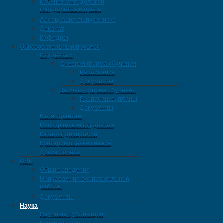
Кабинет методологии
государства и права
Ассоциация выпускников
Деканат
Кафедры
Образовательный процесс
Студентам
Дневная форма обучения
Расписание
Документы
Заочная форма обучения
Расписание, планы
Документы
Магистрантам
Иностранным студентам
Каталог дисциплин
Критерии оценки знаний
Доска почета
ИВР
Общие сведения
Направления воспитательной
работы
Документы
Наука
Научные публикации