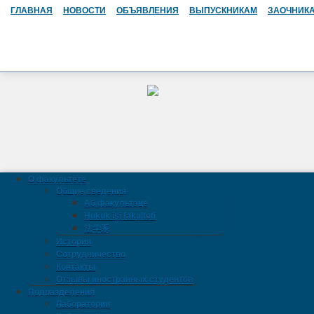
ГЛАВНАЯ
НОВОСТИ
ОБЪЯВЛЕНИЯ
ВЫПУСКНИКАМ
ЗАОЧНИК
О факультете
Общие сведения
Аб факультэце
Hukuk işi fakulteti
法学系
История
Сотрудничество
Контакты
Отзывы иностранных студентов
Подразделения
Лаборатории