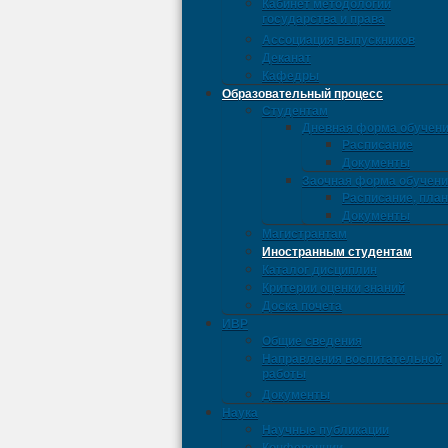
Кабинет методологии
государства и права
Ассоциация выпускников
Деканат
Кафедры
Образовательный процесс
Студентам
Дневная форма обучен
Расписание
Документы
Заочная форма обучен
Расписание, пла
Документы
Магистрантам
Иностранным студентам
Каталог дисциплин
Критерии оценки знаний
Доска почета
ИВР
Общие сведения
Направления воспитательной
работы
Документы
Наука
Научные публикации