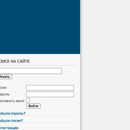
ОИСК НА САЙТЕ
огин
ароль
апомнить меня
абыли пароль?
абыли логин?
егистрация