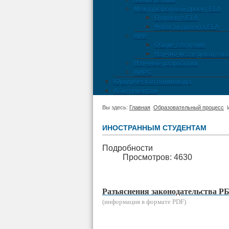
Конференции
Международный проект ELA
О проекте ELA
Новости проекта ELA
НИР
Общие сведения
Научно-исследовательс
Научные разработки
НИРС
Юридическая олимпиада
Абитуриентам
Вы здесь:
Главная
Образовательный процесс
ИНОСТРАННЫМ СТУДЕНТАМ
Подробности
Просмотров: 4630
Разъяснения законодательства РБ 
(информация в формате PDF)