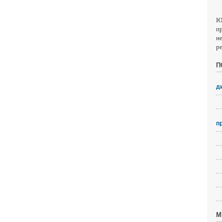
Ю
п
н
р
П
д
п
М