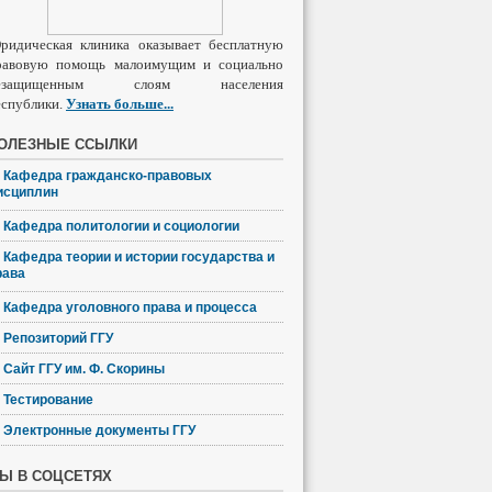
ридическая клиника оказывает бесплатную
равовую помощь малоимущим и социально
езащищенным слоям населения
еспублики.
Узнать
больше
...
ОЛЕЗНЫЕ ССЫЛКИ
Кафедра гражданско-правовых
исциплин
Кафедра политологии и социологии
Кафедра теории и истории государства и
рава
Кафедра уголовного права и процесса
Репозиторий ГГУ
Сайт ГГУ им. Ф. Скорины
Тестирование
Электронные документы ГГУ
Ы В СОЦСЕТЯХ