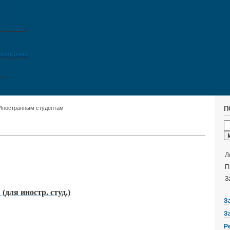
кая тема
Иностранным студентам
П
Л
П
З
(для иностр. студ.)
З
З
Р