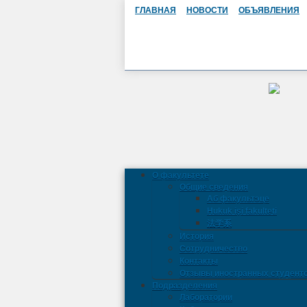
ГЛАВНАЯ
НОВОСТИ
ОБЪЯВЛЕНИЯ
О факультете
Общие сведения
Аб факультэце
Hukuk işi fakulteti
法学系
История
Сотрудничество
Контакты
Отзывы иностранных студент
Подразделения
Лаборатории