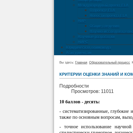
Конференции
Международный проект ELA
О проекте ELA
Новости проекта ELA
НИР
Общие сведения
Научно-исследовательс
Научные разработки
НИРС
Юридическая олимпиада
Абитуриентам
Вы здесь:
Главная
Образовательный процесс
КРИТЕРИИ ОЦЕНКИ ЗНАНИЙ И КО
Подробности
Просмотров: 11011
10 баллов - десять:
- систематизированные, глубокие 
также по основным вопросам, выхо
- точное использование научной
стилистически грамотное, логическ