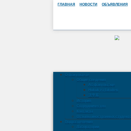
ГЛАВНАЯ
НОВОСТИ
ОБЪЯВЛЕНИЯ
О факультете
Общие сведения
Аб факультэце
Hukuk işi fakulteti
法学系
История
Сотрудничество
Контакты
Отзывы иностранных студент
Подразделения
Лаборатории