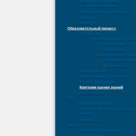
Кабинет методологии
государства и права
Ассоциация выпускников
Деканат
Кафедры
Образовательный процесс
Студентам
Дневная форма обучен
Расписание
Документы
Заочная форма обучен
Расписание, пла
Документы
Магистрантам
Иностранным студентам
Каталог дисциплин
Критерии оценки знаний
Доска почета
ИВР
Общие сведения
Направления воспитательной
работы
Документы
Наука
Научные публикации