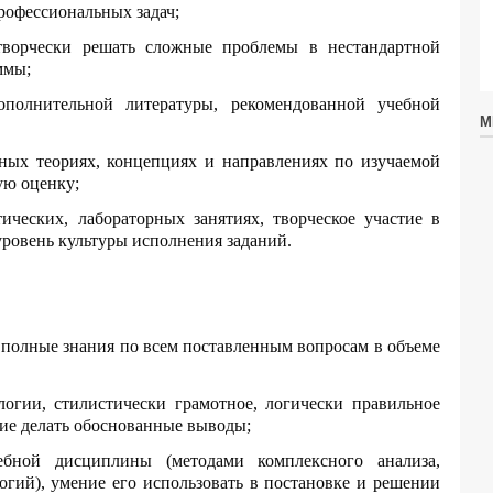
рофессиональных задач;
 творчески решать сложные проблемы в нестандартной
ммы;
ополнительной литературы, рекомендованной учебной
М
вных теориях, концепциях и направлениях по изучаемой
ую оценку;
тических, лабораторных занятиях, творческое участие в
ровень культуры исполнения заданий.
и полные знания по всем поставленным вопросам в объеме
логии, стилистически грамотное, логически правильное
ние делать обоснованные выводы;
ебной дисциплины (методами комплексного анализа,
гий), умение его использовать в постановке и решении