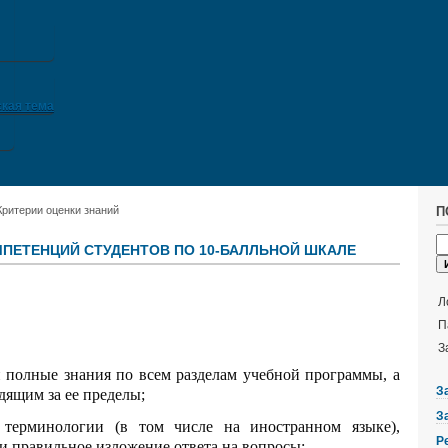
кая тема
Критерии оценки знаний
П
МПЕТЕНЦИЙ СТУДЕНТОВ ПО 10-БАЛЛЬНОЙ ШКАЛЕ
Л
П
З
и полные знания по всем разделам учебной программы, а
З
дящим за ее пределы;
З
 терминологии (в том числе на иностранном языке),
Р
и правильное изложение ответа на вопросы;