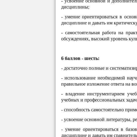
- усвоение основной и дополните
дисциплины;
- умение ориентироваться в осно
дисциплине и давать им критическ
- самостоятельная работа на прак
обсуждениях, высокий уровень кул
6 баллов - шесть:
- достаточно полные и систематиз
- использование необходимой науч
правильное изложение ответа на в
- владение инструментарием уче
учебных и профессиональных задач
- способность самостоятельно при
- усвоение основной литературы, 
- умение ориентироваться в базо
дисциплине и давать им сравнител