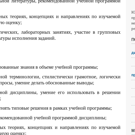
льной литературы, рекомендованной учебной программой
Ю
вных теориях, концепциях и направлениях по изучаемой
п
ую оценку;
н
р
тических, лабораторных занятиях, участие в групповых
ьтуры исполнения заданий.
П
д
ированные знания в объеме учебной программы;
п
ной терминологии, стилистически грамотное, логически
опросы, умение делать обоснованные выводы;
бной дисциплины, умение его использовать в решении
;
менять типовые решения в рамках учебной программы;
рекомендованной учебной программой дисциплины;
вых теориях, концепциях и направлениях по изучаемой
М
ьную оценку;