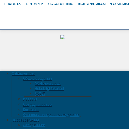
ГЛАВНАЯ
НОВОСТИ
ОБЪЯВЛЕНИЯ
ВЫПУСКНИКАМ
ЗАОЧНИК
О факультете
Общие сведения
Аб факультэце
Hukuk işi fakulteti
法学系
История
Сотрудничество
Контакты
Отзывы иностранных студентов
Подразделения
Лаборатории