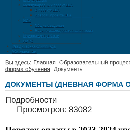
Конференции
Международный проект ELA
О проекте ELA
Новости проекта ELA
НИР
Общие сведения
Научно-исследовательская тема
Научные разработки
НИРС
Юридическая олимпиада
Абитуриентам
Вы здесь:
Главная
Образовательный процес
форма обучения
Документы
ДОКУМЕНТЫ (ДНЕВНАЯ ФОРМА 
Подробности
Просмотров: 83082
Порядок оплаты в 2023-2024 уче