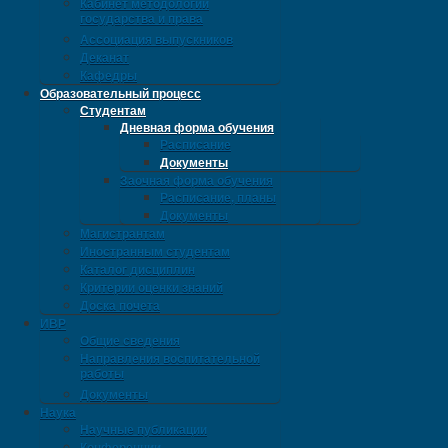
Кабинет методологии
государства и права
Ассоциация выпускников
Деканат
Кафедры
Образовательный процесс
Студентам
Дневная форма обучения
Расписание
Документы
Заочная форма обучения
Расписание, планы
Документы
Магистрантам
Иностранным студентам
Каталог дисциплин
Критерии оценки знаний
Доска почета
ИВР
Общие сведения
Направления воспитательной
работы
Документы
Наука
Научные публикации