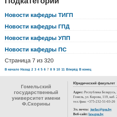
Подкатегории
Новости кафедры ТИГП
Новости кафедры ГПД
Новости кафедры УПП
Новости кафедры ПС
Страница 7 из 320
В начало
Назад
2
3
4
5
6
7
8
9
10
11
Вперёд
В конец
Юридический факультет
Гомельский
государственный
Адрес:
Республика Беларусь, 
Гомель, ул. Кирова, 119, каб. 
университет имени
тел./факс +375-232-51-03-26
Ф.Скорины
Эл. почта:
jurfac@gsu.by
Веб-сайт:
law.gsu.by