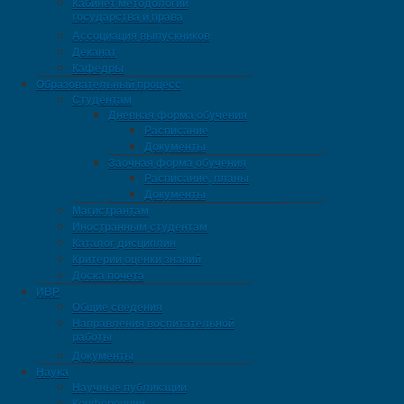
Кабинет методологии
государства и права
Ассоциация выпускников
Деканат
Кафедры
Образовательный процесс
Студентам
Дневная форма обучения
Расписание
Документы
Заочная форма обучения
Расписание, планы
Документы
Магистрантам
Иностранным студентам
Каталог дисциплин
Критерии оценки знаний
Доска почета
ИВР
Общие сведения
Направления воспитательной
работы
Документы
Наука
Научные публикации