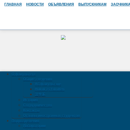
ГЛАВНАЯ
НОВОСТИ
ОБЪЯВЛЕНИЯ
ВЫПУСКНИКАМ
ЗАОЧНИК
О факультете
Общие сведения
Аб факультэце
Hukuk işi fakulteti
法学系
История
Сотрудничество
Контакты
Отзывы иностранных студентов
Подразделения
Лаборатории