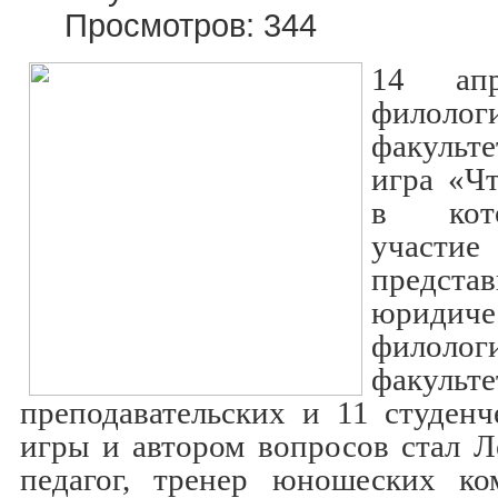
Просмотров: 344
14 ап
филолог
факульт
игра «Чт
в кот
участи
представ
юрид
филолог
факу
преподавательских и 11 студен
игры и автором вопросов стал 
педагог, тренер юношеских ком