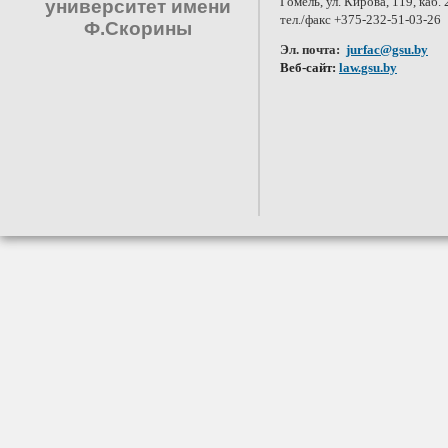
Гомель, ул. Кирова, 119, каб. 
университет имени
тел./факс +375-232-51-03-26
Ф.Скорины
Эл. почта:
jurfac@gsu.by
Веб-сайт:
law.gsu.by