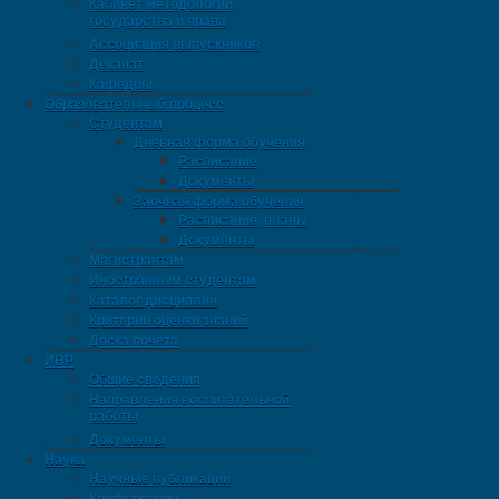
Кабинет методологии
государства и права
Ассоциация выпускников
Деканат
Кафедры
Образовательный процесс
Студентам
Дневная форма обучения
Расписание
Документы
Заочная форма обучения
Расписание, планы
Документы
Магистрантам
Иностранным студентам
Каталог дисциплин
Критерии оценки знаний
Доска почета
ИВР
Общие сведения
Направления воспитательной
работы
Документы
Наука
Научные публикации