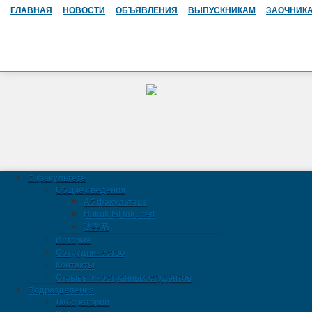
ГЛАВНАЯ
НОВОСТИ
ОБЪЯВЛЕНИЯ
ВЫПУСКНИКАМ
ЗАОЧНИК
О факультете
Общие сведения
Аб факультэце
Hukuk işi fakulteti
法学系
История
Сотрудничество
Контакты
Отзывы иностранных студентов
Подразделения
Лаборатории